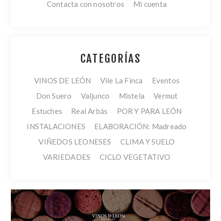
Contacta con nosotros
Mi cuenta
CATEGORÍAS
VINOS DE LEÓN
Vile La Finca
Eventos
Don Suero
Valjunco
Mistela
Vermut
Estuches
Real Arbás
POR Y PARA LEÓN
INSTALACIONES
ELABORACIÓN: Madreado
VIÑEDOS LEONESES
CLIMA Y SUELO
VARIEDADES
CICLO VEGETATIVO